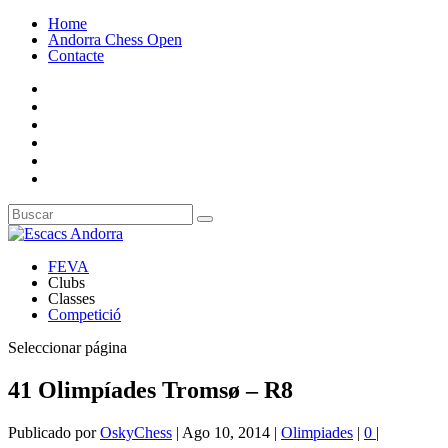
Home
Andorra Chess Open
Contacte
FEVA
Clubs
Classes
Competició
Seleccionar página
41 Olimpíades Tromsø – R8
Publicado por
OskyChess
|
Ago 10, 2014
|
Olimpiades
|
0
|