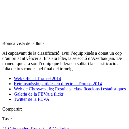
Bonica vista de la lluna
Al capdavant de la classificació, avui l’equip xinés a donat un cop
d’autoritat al vèncer al fins ara líder, la selecció d’Azerbaidjan. De
manera que ara son l’equip que lidera en solitari la classificació a
falta de tres rondes pel final del torneig.
Web Oficial Tromsø 2014
Retransmissió partides en directe – Tromsø 2014
Web de Chess-results; Resultats, classificacions i estadístiques
Galeria de la FEVA a flickr
Twitter de la FEVA
Compartir:
Tasa:
41 Olimpíades Tromsø – R7
Anterior