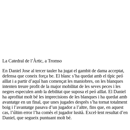
La Catedral de l’Àrtic, a Tromso
En Daniel Jose al tercer tauler ha jugat el gambit de dama acceptat,
defensa que coneix força be. El blanc s’ha quedat amb el típic peó
aïllat i a partir d’aquí han començat les maniobres, on les blanques
intenten treure profit de la major mobilitat de les seves peces i les
negres especulen amb la debilitat que suposa el peó aïllat. El Daniel
ha aprofitat molt bé les imprecisions de les blanques i ha quedat amb
avantatge en un final, que unes jugades desprès s’ha tornat totalment
boig i l’avantatge pasava d’un jugador a l’altre, fins que, en aquest
cas, l’últim error l’ha comès el jugador lusità. Excel·lent resultat d’en
Daniel, que segueix puntuant molt bé.