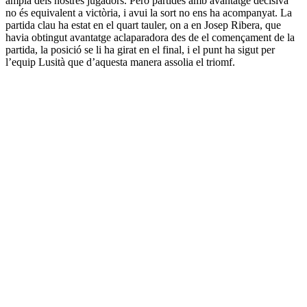
ampla dels nostres jugadors. Però partides amb avantatge decisiva
no és equivalent a victòria, i avui la sort no ens ha acompanyat. La
partida clau ha estat en el quart tauler, on a en Josep Ribera, que
havia obtingut avantatge aclaparadora des de el començament de la
partida, la posició se li ha girat en el final, i el punt ha sigut per
l’equip Lusità que d’aquesta manera assolia el triomf.