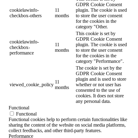
GDPR Cookie Consent
cookielawinfo-
11
plugin. The cookie is used
checkbox-others
months
to store the user consent
for the cookies in the
category "Other.
This cookie is set by
GDPR Cookie Consent
cookielawinfo-
11
plugin. The cookie is used
checkbox-
months
to store the user consent
performance
for the cookies in the
category "Performance".
The cookie is set by the
GDPR Cookie Consent
plugin and is used to store
11
viewed_cookie_policy
whether or not user has
months
consented to the use of
cookies. It does not store
any personal data.
Functional
Functional
Functional cookies help to perform certain functionalities like
sharing the content of the website on social media platforms,
collect feedbacks, and other third-party features.
Performance