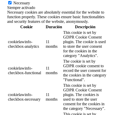
Necessary
Siempre activado
Necessary cookies are absolutely essential for the website to
function properly. These cookies ensure basic functionalities
and security features of the website, anonymously.
Cookie
Duración
Descripción
This cookie is set by
GDPR Cookie Consent
cookielawinfo-
11
plugin. The cookie is used
checkbox-analytics
months
to store the user consent
for the cookies in the
category "Analytics".
The cookie is set by
GDPR cookie consent to
cookielawinfo-
11
record the user consent for
checkbox-functional
months
the cookies in the category
"Functional".
This cookie is set by
GDPR Cookie Consent
cookielawinfo-
11
plugin. The cookies is
checkbox-necessary
months
used to store the user
consent for the cookies in
the category "Necessary".
This cookie is set by