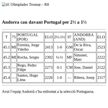
Andorra cau davant Portugal per 2½ a 1½
PORTUGAL
ANDORRA
T
75
ELO
2½-1½
97
ELO
(POR)
(AND)
Ferreira, Jorge
De la Riva,
45.1
MI
2413
1-0
GM
2523
Viterbo
Oscar
Simonet,
45.2
MI
Rocha, Sergio
2392
½-½
MF
2222
Marc
Rego, Pedro
45.3
—
2273
0-1
CM
Jose, Daniel
2122
Filipe
Santos, Hugo
45.4
—
2226
1-0
—
Ribera, Josep
2117
Lima
Avui l’equip Andorrà s’ha enfrontat a la selecció Portuguesa.