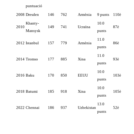
puntuació
2008
Dresden
146
762
Armènia
9 punts
110è
Khanty-
10.0
2010
149
741
Ucraïna
87è
Mansysk
punts
11.0
2012
Istanbul
157
779
Armènia
86è
punts
11.0
2014
Tromso
177
885
Xina
93è
punts
10.0
2016
Baku
170
850
EEUU
103è
punts
10.0
2018
Batumi
185
918
Xina
105è
punts
13.0
2022
Chennai
186
937
Uzbekistan
52è
punts