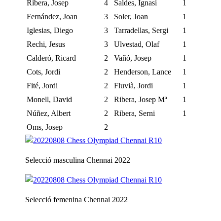
Ribera, Josep
4
Saldes, Ignasi
1
Fernández, Joan
3
Soler, Joan
1
Iglesias, Diego
3
Tarradellas, Sergi
1
Rechi, Jesus
3
Ulvestad, Olaf
1
Calderó, Ricard
2
Vañó, Josep
1
Cots, Jordi
2
Henderson, Lance
1
Fité, Jordi
2
Fluvià, Jordi
1
Monell, David
2
Ribera, Josep Mª
1
Núñez, Albert
2
Ribera, Serni
1
Oms, Josep
2
Selecció masculina Chennai 2022
Selecció femenina Chennai 2022