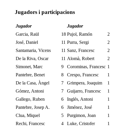
Jugadors i participacions
Jugador
Jugador
Garcia, Raül
18
Pujol, Ramón
2
José, Daniel
11
Purra, Sergi
2
Santamaria, Vicens
11
Sanz, Francesc
2
De la Riva, Oscar
11
Alomà, Robert
2
Simonet, Marc
9
Corominas, Francesc
1
Pantebre, Benet
8
Crespo, Francesc
1
De la Casa, Àngel
7
Grimpera, Joaquim
1
Gómez, Antoni
7
Guijarro, Francesc
1
Gallego, Ruben
6
Inglés, Antoni
1
Pantebre, Josep A.
6
Jiménez, José
1
Clua, Miquel
5
Purgimon, Joan
1
Rechi, Francesc
4
Luke, Cristofer
1