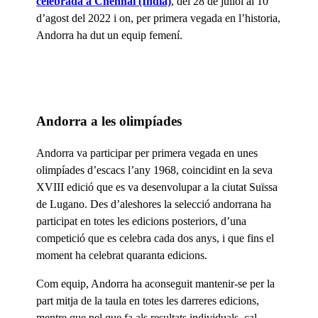
celebrada a Chennai (Índia)
, del 28 de juliol al 10
d’agost del 2022 i on, per primera vegada en l’historia,
Andorra ha dut un equip femení.
Andorra a les olimpíades
Andorra va participar per primera vegada en unes
olimpíades d’escacs l’any 1968, coincidint en la seva
XVIII edició que es va desenvolupar a la ciutat Suïssa
de Lugano. Des d’aleshores la selecció andorrana ha
participat en totes les edicions posteriors, d’una
competició que es celebra cada dos anys, i que fins el
moment ha celebrat quaranta edicions.
Com equip, Andorra ha aconseguit mantenir-se per la
part mitja de la taula en totes les darreres edicions,
mentre que pel que fa als resultats individuals, cal