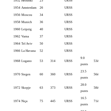
1952
Hèlsinki
25
URSS
1954
Amsterdam
26
URSS
1956
Moscou
34
URSS
1958
Munich
36
URSS
1960
Leipzig
40
URSS
1962
Varna
37
URSS
1964
Tel Aviv
50
URSS
1966
La Havana
52
URSS
9.0
1968
Lugano
53
314
URSS
53è
punts
23.5
1970
Siegen
60
360
URSS
56è
punts
28.0
1972
Skopje
63
373
URSS
58è
punts
16.5
1974
Niça
75
445
URSS
71è
punts