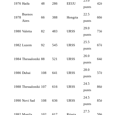
23.0
1976
Haifa
48
286
EEUU
42è
punts
Buenos
22.5
1978
66
388
Hongria
60è
Aires
punts
29.0
1980
Valetta
82
483
URSS
73è
punts
25.5
1982
Luzern
92
545
URSS
67è
punts
26.0
1984
Thessaloniki
88
521
URSS
64è
punts
28.0
1986
Dubai
108
641
URSS
57è
punts
24.5
1988
Thessaloniki
107
616
URSS
86è
punts
24.5
1990
Novi Sad
108
636
URSS
85è
punts
27.5
1992
Manila
102
617
Rússia
59è