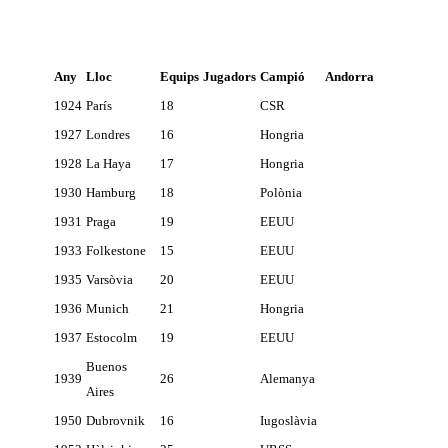
Any
Lloc
Equips
Jugadors
Campió
Andorra
1924
París
18
CSR
1927
Londres
16
Hongria
1928
La Haya
17
Hongria
1930
Hamburg
18
Polònia
1931
Praga
19
EEUU
1933
Folkestone
15
EEUU
1935
Varsòvia
20
EEUU
1936
Munich
21
Hongria
1937
Estocolm
19
EEUU
Buenos
1939
26
Alemanya
Aires
1950
Dubrovnik
16
Iugoslàvia