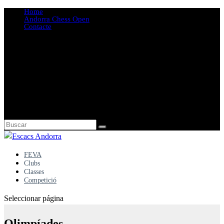
Home
Andorra Chess Open
Contacte
FEVA
Clubs
Classes
Competició
Seleccionar página
Olimpíades