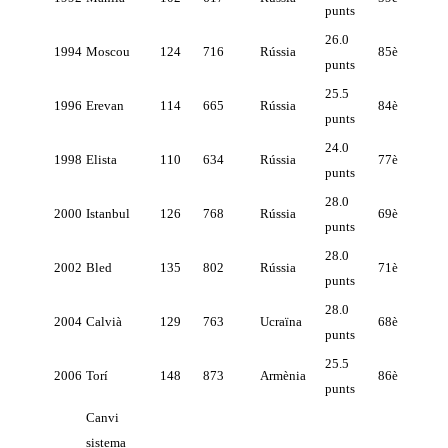
punts
26.0
1994
Moscou
124
716
Rússia
85è
punts
25.5
1996
Erevan
114
665
Rússia
84è
punts
24.0
1998
Elista
110
634
Rússia
77è
punts
28.0
2000
Istanbul
126
768
Rússia
69è
punts
28.0
2002
Bled
135
802
Rússia
71è
punts
28.0
2004
Calvià
129
763
Ucraïna
68è
punts
25.5
2006
Torí
148
873
Armènia
86è
punts
Canvi
sistema