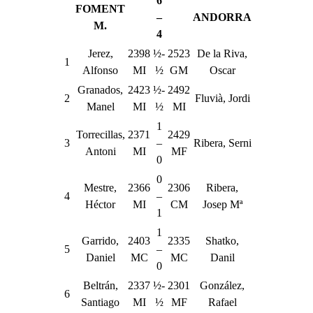
6
FOMENT
–
ANDORRA
M.
4
Jerez,
2398
½-
2523
De la Riva,
1
Alfonso
MI
½
GM
Oscar
Granados,
2423
½-
2492
2
Fluvià, Jordi
Manel
MI
½
MI
1
Torrecillas,
2371
2429
3
–
Ribera, Serni
Antoni
MI
MF
0
0
Mestre,
2366
2306
Ribera,
4
–
Héctor
MI
CM
Josep Mª
1
1
Garrido,
2403
2335
Shatko,
5
–
Daniel
MC
MC
Danil
0
Beltrán,
2337
½-
2301
González,
6
Santiago
MI
½
MF
Rafael