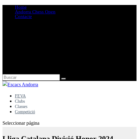
Home
Andorra Chess Open
Contacte
FEVA
Clubs
Classes
Competició
Seleccionar página
Lliga Catalana Divisió Honor 2024 –