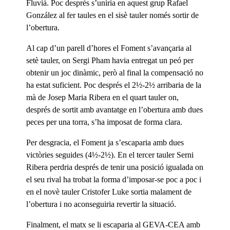
Fluvià. Poc després s’uniria en aquest grup Rafael
González al fer taules en el sisè tauler només sortir de
l’obertura.
Al cap d’un parell d’hores el Foment s’avançaria al
setè tauler, on Sergi Pham havia entregat un peó per
obtenir un joc dinàmic, però al final la compensació no
ha estat suficient. Poc després el 2½-2½ arribaria de la
mà de Josep Maria Ribera en el quart tauler on,
després de sortit amb avantatge en l’obertura amb dues
peces per una torra, s’ha imposat de forma clara.
Per desgracia, el Foment ja s’escaparia amb dues
victòries seguides (4½-2½). En el tercer tauler Serni
Ribera perdria després de tenir una posició igualada on
el seu rival ha trobat la forma d’imposar-se poc a poc i
en el novè tauler Cristofer Luke sortia malament de
l’obertura i no aconseguiria revertir la situació.
Finalment, el matx se li escaparia al GEVA-CEA amb