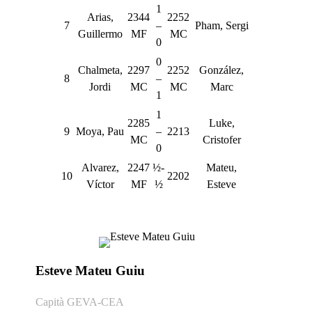
1
Arias,
2344
2252
7
–
Pham, Sergi
Guillermo
MF
MC
0
0
Chalmeta,
2297
2252
González,
8
–
Jordi
MC
MC
Marc
1
1
2285
Luke,
9
Moya, Pau
–
2213
MC
Cristofer
0
Alvarez,
2247
½-
Mateu,
10
2202
Víctor
MF
½
Esteve
Esteve Mateu Guiu
Capità GEVA-CEA