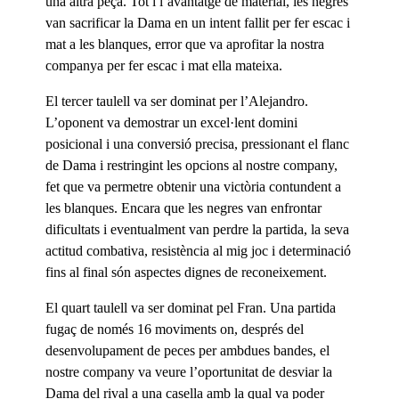
una altra peça. Tot i l’avantatge de material, les negres
van sacrificar la Dama en un intent fallit per fer escac i
mat a les blanques, error que va aprofitar la nostra
companya per fer escac i mat ella mateixa.
El tercer taulell va ser dominat per l’Alejandro.
L’oponent va demostrar un excel·lent domini
posicional i una conversió precisa, pressionant el flanc
de Dama i restringint les opcions al nostre company,
fet que va permetre obtenir una victòria contundent a
les blanques. Encara que les negres van enfrontar
dificultats i eventualment van perdre la partida, la seva
actitud combativa, resistència al mig joc i determinació
fins al final són aspectes dignes de reconeixement.
El quart taulell va ser dominat pel Fran. Una partida
fugaç de només 16 moviments on, després del
desenvolupament de peces per ambdues bandes, el
nostre company va veure l’oportunitat de desviar la
Dama del rival a una casella amb la qual va poder