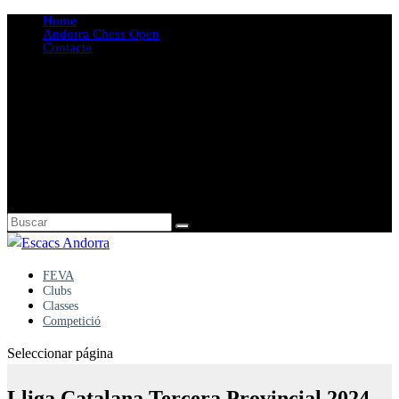
Home
Andorra Chess Open
Contacte
FEVA
Clubs
Classes
Competició
Seleccionar página
Lliga Catalana Tercera Provincial 2024 –