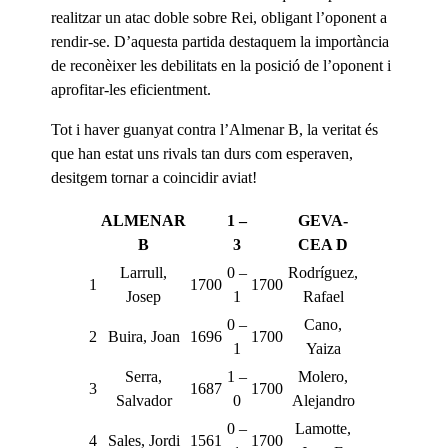
realitzar un atac doble sobre Rei, obligant l’oponent a
rendir-se. D’aquesta partida destaquem la importància
de reconèixer les debilitats en la posició de l’oponent i
aprofitar-les eficientment.
Tot i haver guanyat contra l’Almenar B, la veritat és
que han estat uns rivals tan durs com esperaven,
desitgem tornar a coincidir aviat!
ALMENAR
1 –
GEVA-
B
3
CEA D
Larrull,
0 –
Rodríguez,
1
1700
1700
Josep
1
Rafael
0 –
Cano,
2
Buira, Joan
1696
1700
1
Yaiza
Serra,
1 –
Molero,
3
1687
1700
Salvador
0
Alejandro
0 –
Lamotte,
4
Sales, Jordi
1561
1700