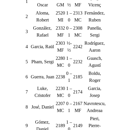
1
Oscar
GM
½
MF
Vicenç
Aloma,
2520
1 –
2313
Fernández,
2
Robert
MI
0
MC
Ruben
González,
2332
0 –
2308
Panella,
3
Rafael
MF
1
MC
Sergi
2303
½-
Rodríguez,
4
Garcia, Raül
2242
MF
½
Aaron
2280
1 –
Guasch,
5
Pham, Sergi
2232
MC
0
Agustí
0 –
Boldu,
6
Guerra, Juan
2238
2185
1
Roger
Luke,
2230
1 –
Garcia,
7
2174
Cristofer
MC
0
Josep
2207
0 –
2167
Navrotescu,
8
José, Daniel
MC
1
MF
Andreaa
Pieri,
Gómez,
1 –
9
2189
2149
Pierre-
Daniel
0