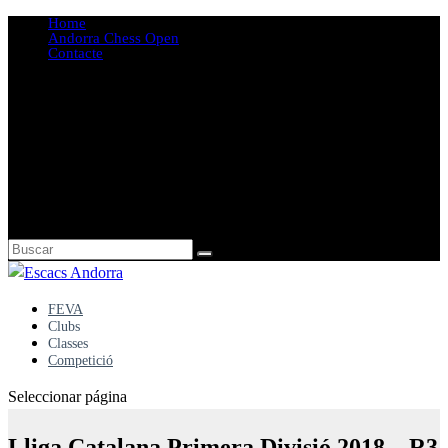
Home
Andorra Chess Open
Contacte
FEVA
Clubs
Classes
Competició
Seleccionar página
Lliga Catalana Primera Divisió 2018 – R3