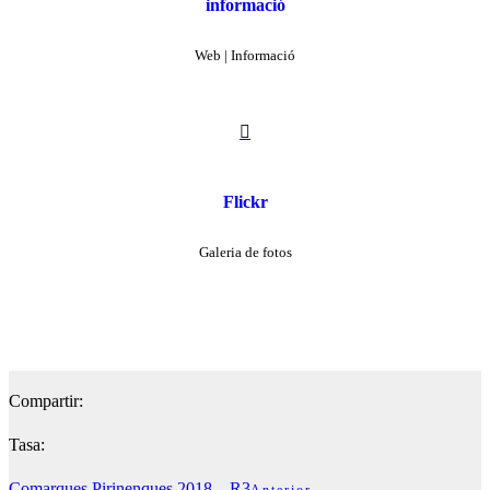
informació
Web | Informació

Flickr
Galeria de fotos
Compartir:
Tasa:
Comarques Pirinenques 2018 – R3
Anterior