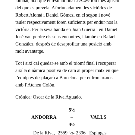
tombar, així que el resultat final 5½-4½ fou més ajustat
del que es preveia. Afortunadament les victòries de
Robert Alomà i Daniel Gómez, en el segon i novè
tauler respectivament foren suficients per endur-nos la
victòria. Per la seva banda en Juan Guerra i en Daniel
José van perdre els seus encontres, i també en Rafael
González, desprès de desaprofitar una posició amb
molt avantatge.
Tot i així cal quedar-se amb el triomf final i recuperar
així la dinàmica positiva de cara al proper matx en que
l’equip es desplaçarà a Barcelona per enfrontar-nos
amb l’Ateneu Colón.
Crònica: Oscar de la Riva Aguado.
5½
ANDORRA
–
VALLS
4½
De la Riva,
2559
½-
2396
Esplugas,